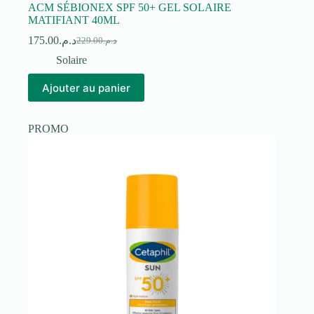
ACM SÉBIONEX SPF 50+ GEL SOLAIRE
MATIFIANT 40ML
175.00
د.م.
229.00
د.م.
Le
Le
prix
prix
Solaire
initial
actuel
était :
est :
Ajouter au panier
د.م.229.00.
د.م.175.00.
PROMO