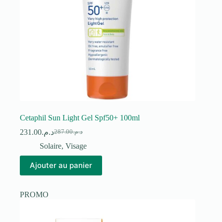
Cetaphil Sun Light Gel Spf50+ 100ml
231.00
د.م.
287.00
د.م.
Le
Le
prix
prix
Solaire
,
Visage
initial
actuel
était :
est :
Ajouter au panier
د.م.287.00.
د.م.231.00.
PROMO