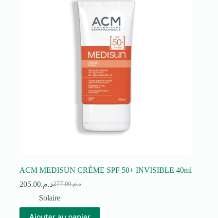
ACM MEDISUN CRÈME SPF 50+ INVISIBLE 40ml
205.00
د.م.
277.00
د.م.
Le
Le
prix
prix
Solaire
initial
actuel
était :
est :
Ajouter au panier