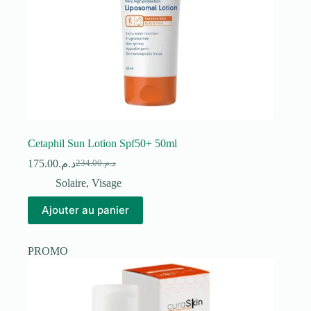
Cetaphil Sun Lotion Spf50+ 50ml
175.00
د.م.
234.00
د.م.
Le
Le
prix
prix
Solaire
,
Visage
initial
actuel
était :
est :
Ajouter au panier
د.م.234.00.
د.م.175.00.
PROMO