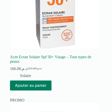
Acm Ecran Solaire Spf 50+ Visage – Tous types de
peaux
166.00
د.م.
233.00
د.م.
Le
Le
prix
prix
Solaire
initial
actuel
était :
est :
Ajouter au panier
د.م.233.00.
د.م.166.00.
PROMO