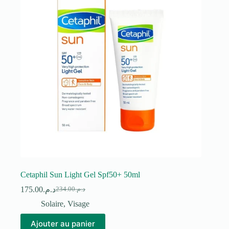
Cetaphil Sun Light Gel Spf50+ 50ml
175.00
د.م.
234.00
د.م.
Le
Le
prix
prix
Solaire
,
Visage
initial
actuel
était :
est :
Ajouter au panier