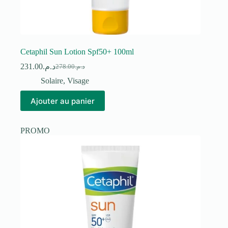
Cetaphil Sun Lotion Spf50+ 100ml
231.00
د.م.
278.00
د.م.
Le
Le
prix
prix
Solaire
,
Visage
initial
actuel
était :
est :
Ajouter au panier
د.م.278.00.
د.م.231.00.
PROMO