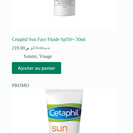
Cetaphil Sun Face Fluide Spf50+ 50ml
219.00
د.م.
279.00
د.م.
Le
Le
prix
prix
Solaire
,
Visage
initial
actuel
était :
est :
Ajouter au panier
د.م.279.00.
د.م.219.00.
PROMO