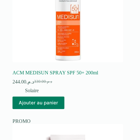
ACM MEDISUN SPRAY SPF 50+ 200ml
244.00
د.م.
330.00
د.م.
Le
Le
prix
prix
Solaire
initial
actuel
était :
est :
Ajouter au panier
د.م.330.00.
د.م.244.00.
PROMO