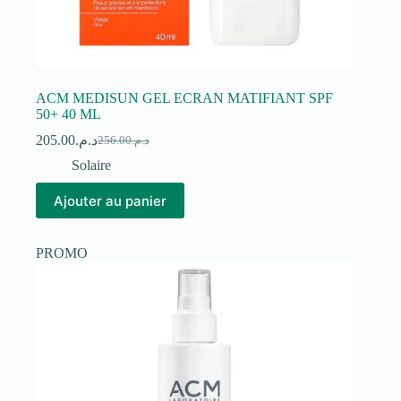
ACM MEDISUN GEL ECRAN MATIFIANT SPF
50+ 40 ML
205.00
د.م.
256.00
د.م.
Le
Le
prix
prix
Solaire
initial
actuel
était :
est :
Ajouter au panier
د.م.256.00.
د.م.205.00.
PROMO