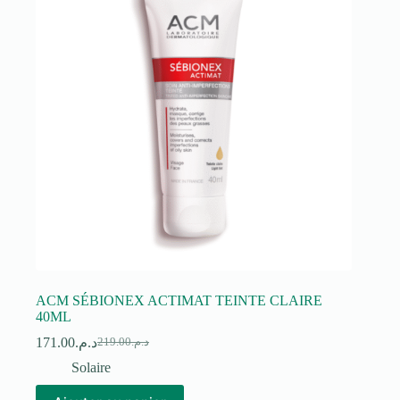
ACM SÉBIONEX ACTIMAT TEINTE CLAIRE
40ML
171.00
د.م.
219.00
د.م.
Le
Le
prix
prix
Solaire
initial
actuel
était :
est :