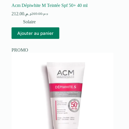
Acm Dépiwhite M Teintée Spf 50+ 40 ml
212.00
د.م.
269.00
د.م.
Le
Le
prix
prix
Solaire
initial
actuel
était :
est :
Ajouter au panier
د.م.269.00.
د.م.212.00.
PROMO