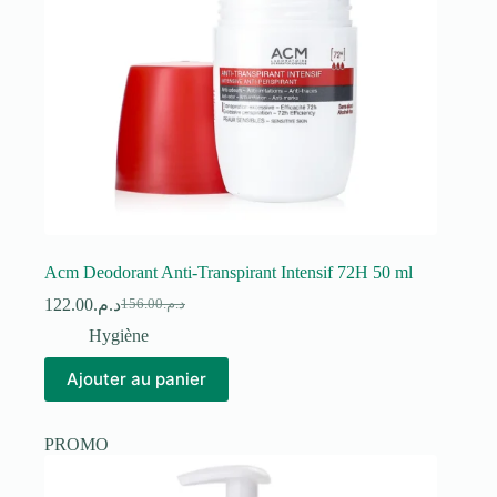
Acm Deodorant Anti-Transpirant Intensif 72H 50 ml
122.00
د.م.
156.00
د.م.
Le
Le
prix
prix
Hygiène
initial
actuel
était :
est :
Ajouter au panier
د.م.156.00.
د.م.122.00.
PROMO