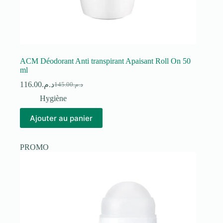
ACM Déodorant Anti transpirant Apaisant Roll On 50
ml
116.00
د.م.
145.00
د.م.
Le
Le
prix
prix
Hygiène
initial
actuel
était :
est :
Ajouter au panier
د.م.145.00.
د.م.116.00.
PROMO