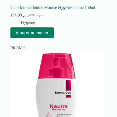
Curaskin CurIntime Mousse Hygiène Intime 150ml
134.00
د.م.
179.00
د.م.
Le
Le
prix
prix
Hygiène
initial
actuel
était :
est :
Ajouter au panier
د.م.179.00.
د.م.134.00.
PROMO