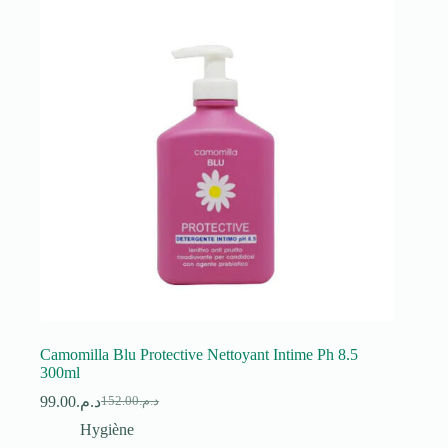
Camomilla Blu Protective Nettoyant Intime Ph 8.5
300ml
99.00
د.م.
152.00
د.م.
Le
Le
prix
prix
Hygiène
initial
actuel