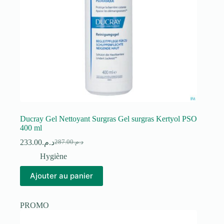
Ducray Gel Nettoyant Surgras Gel surgras Kertyol PSO
400 ml
233.00
د.م.
287.00
د.م.
Le
Le
prix
prix
Hygiène
initial
actuel
était :
est :
Ajouter au panier
د.م.287.00.
د.م.233.00.
PROMO