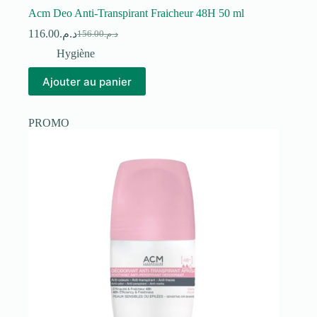
Acm Deo Anti-Transpirant Fraicheur 48H 50 ml
116.00
د.م.
156.00
د.م.
Le
Le
prix
prix
Hygiène
initial
actuel
était :
est :
Ajouter au panier
د.م.156.00.
د.م.116.00.
PROMO