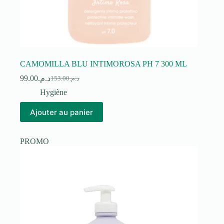
CAMOMILLA BLU INTIMOROSA PH 7 300 ML
99.00
د.م.
153.00
د.م.
Le
Le
prix
prix
Hygiène
initial
actuel
était :
est :
Ajouter au panier
د.م.153.00.
د.م.99.00.
PROMO