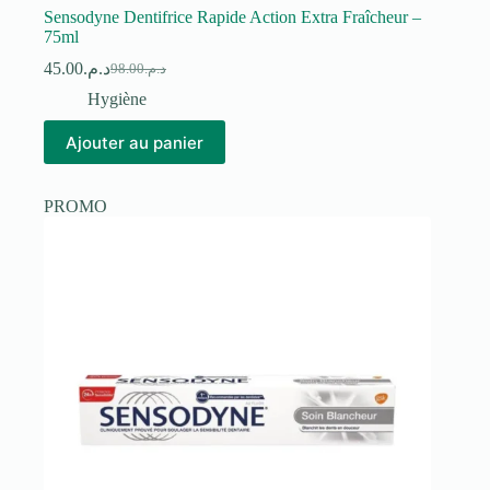
Sensodyne Dentifrice Rapide Action Extra Fraîcheur –
75ml
45.00
د.م.
98.00
د.م.
Le
Le
prix
prix
Hygiène
initial
actuel
était :
est :
Ajouter au panier
د.م.98.00.
د.م.45.00.
PROMO