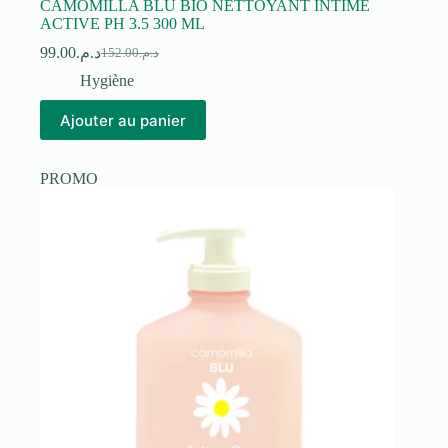
CAMOMILLA BLU BIO NETTOYANT INTIME
ACTIVE PH 3.5 300 ML
99.00
د.م.
152.00
د.م.
Le
Le
prix
prix
Hygiène
initial
actuel
était :
est :
Ajouter au panier
د.م.152.00.
د.م.99.00.
PROMO