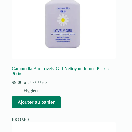
Camomilla Blu Lovely Girl Nettoyant Intime Ph 5.5
300ml
99.00
د.م.
153.00
د.م.
Le
Le
prix
prix
Hygiène
initial
actuel
était :
est :
Ajouter au panier
د.م.153.00.
د.م.99.00.
PROMO