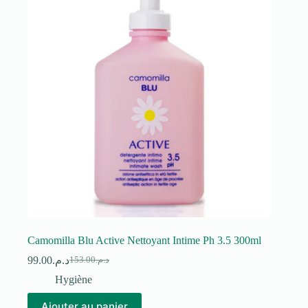
Camomilla Blu Active Nettoyant Intime Ph 3.5 300ml
99.00
د.م.
153.00
د.م.
Le
Le
prix
prix
Hygiène
initial
actuel
était :
est :
Ajouter au panier