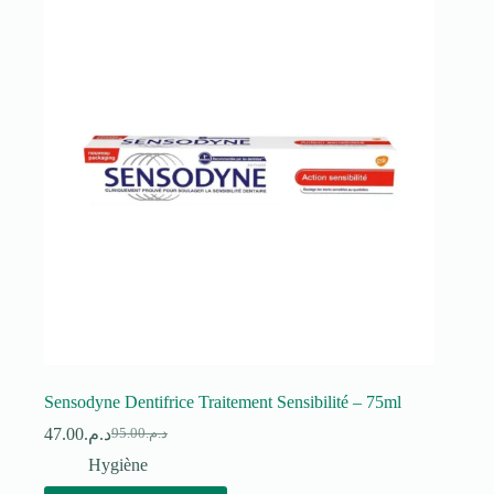
Sensodyne Dentifrice Traitement Sensibilité – 75ml
47.00
د.م.
95.00
د.م.
Le
Le
prix
prix
Hygiène
initial
actuel