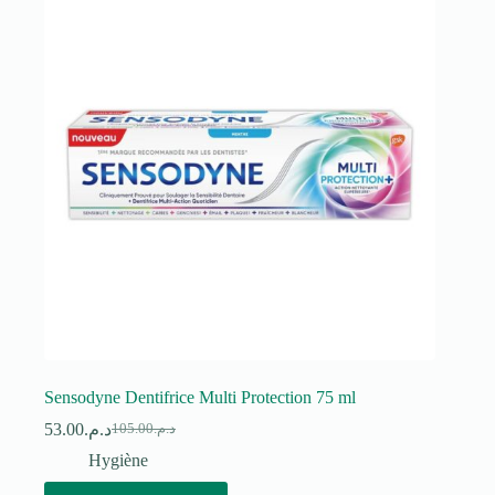
Sensodyne Dentifrice Multi Protection 75 ml
53.00
د.م.
105.00
د.م.
Le
Le
prix
prix
Hygiène
initial
actuel