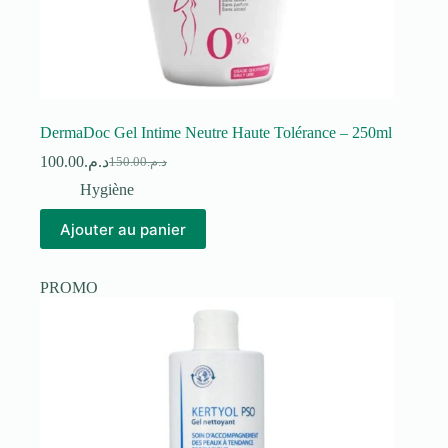
DermaDoc Gel Intime Neutre Haute Tolérance – 250ml
100.00
د.م.
150.00
د.م.
Le
Le
prix
prix
Hygiène
initial
actuel
était :
est :
Ajouter au panier
د.م.150.00.
د.م.100.00.
PROMO