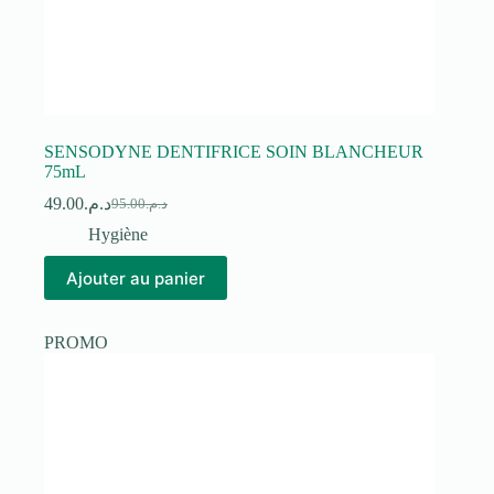
SENSODYNE DENTIFRICE SOIN BLANCHEUR
75mL
49.00
د.م.
95.00
د.م.
Le
Le
prix
prix
Hygiène
initial
actuel
était :
est :
Ajouter au panier
د.م.95.00.
د.م.49.00.
PROMO