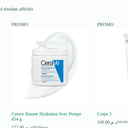
4 résultats affichés
PROMO
PROMO
Cerave Baume Hydratant Avec Pompe
Corps 3
454 g
100.00
د.م.
200.00
Le
Le
172.00
د.م.
239.00
د.م.