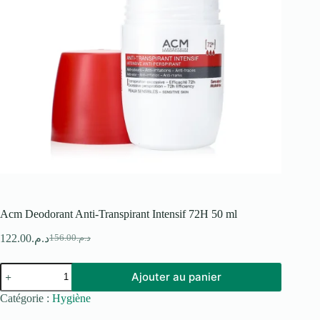
Acm Deodorant Anti-Transpirant Intensif 72H 50 ml
122.00
د.م.
156.00
د.م.
Le
Le
prix
prix
quantité
initial
actuel
Ajouter au panier
de
était :
est :
Acm
د.م.156.00.
د.م.122.00.
Catégorie :
Hygiène
Deodorant
Anti-