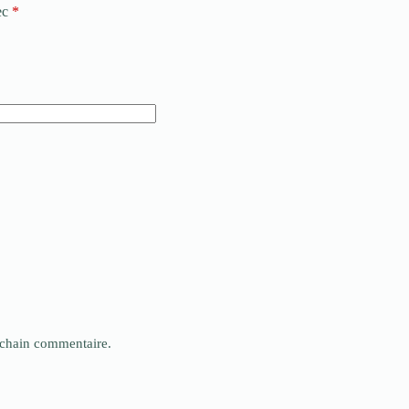
ec
*
ochain commentaire.