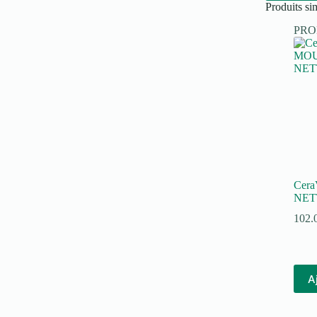
Produits sim
PR
Cer
NET
102.
A