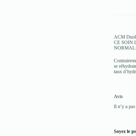
40ml
ACM Duolys
CE SOIN
NORMALE
Contraireme
se réhydrat
taux d’hydr
Avis
Il n’y a pas
Soyez le p