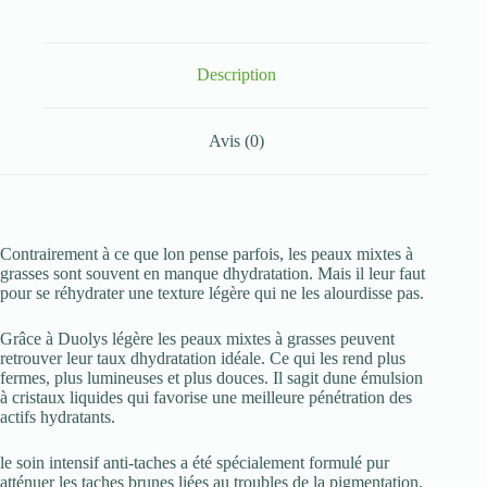
Intensif
Anti-
Taches
–
Description
40ml
Avis (0)
Contrairement à ce que lon pense parfois, les peaux mixtes à
grasses sont souvent en manque dhydratation. Mais il leur faut
pour se réhydrater une texture légère qui ne les alourdisse pas.
Grâce à Duolys légère les peaux mixtes à grasses peuvent
retrouver leur taux dhydratation idéale. Ce qui les rend plus
fermes, plus lumineuses et plus douces. Il sagit dune émulsion
à cristaux liquides qui favorise une meilleure pénétration des
actifs hydratants.
le soin intensif anti-taches a été spécialement formulé pur
atténuer les taches brunes liées au troubles de la pigmentation,