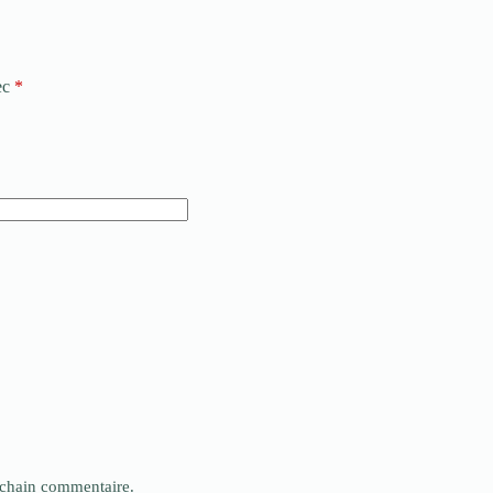
ec
*
ochain commentaire.