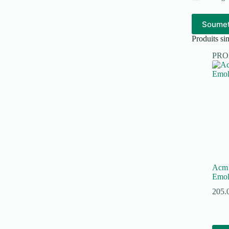
Soumet
Produits sim
PR
Acm S
Emol
205.