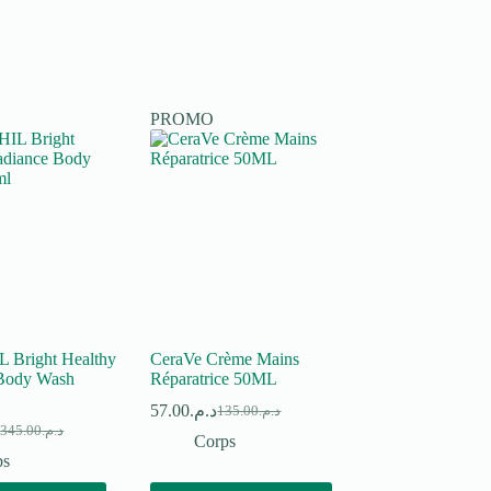
PROMO
Bright Healthy
CeraVe Crème Mains
Body Wash
Réparatrice 50ML
57.00
د.م.
135.00
د.م.
Le
Le
.
345.00
د.م.
Le
Le
prix
prix
Corps
rix
rix
initial
actuel
ps
nitial
ctuel
était :
est :