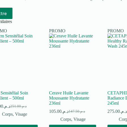
tre
ilaires
OMO
PROMO
PROMO
ensitélial Soin
Cerave Huile Lavante
CETAPHIL 
lient – 500ml
Moussante Hydratante
Radiance 
236ml
245ml
00
د.م.
251.00
د.م.
Le
Le
105.00
د.م.
275.00
د.م
147.50
د.م.
prix
prix
Le
Le
Corps
,
Visage
initial
actuel
prix
prix
p
p
Corps
,
Visage
Cor
était :
est :
initial
actuel
i
a