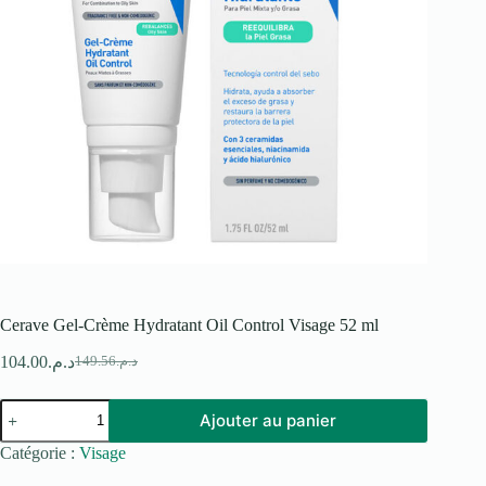
Cerave Gel-Crème Hydratant Oil Control Visage 52 ml
104.00
د.م.
149.56
د.م.
Le
Le
prix
prix
quantité
initial
actuel
Ajouter au panier
de
était :
est :
Cerave
د.م.149.56.
د.م.104.00.
Catégorie :
Visage
Gel-
Crème