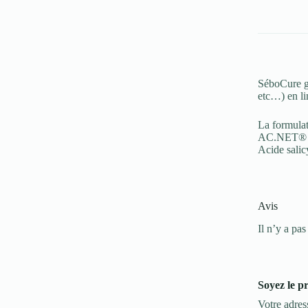
200ml
SéboCure ge
etc…) en li
La formulat
AC.NET® com
Acide salic
Avis
Il n’y a pas
Soyez le p
Votre adres