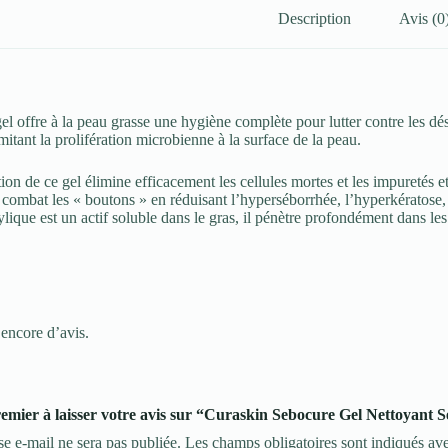
Description
Avis (0
l offre à la peau grasse une hygiène complète pour lutter contre les d
mitant la prolifération microbienne à la surface de la peau.
ion de ce gel élimine efficacement les cellules mortes et les impuretés et
bat les « boutons » en réduisant l’hyperséborrhée, l’hyperkératose, l’
ylique est un actif soluble dans le gras, il pénètre profondément dans les
 encore d’avis.
remier à laisser votre avis sur “Curaskin Sebocure Gel Nettoyant
se e-mail ne sera pas publiée.
Les champs obligatoires sont indiqués av