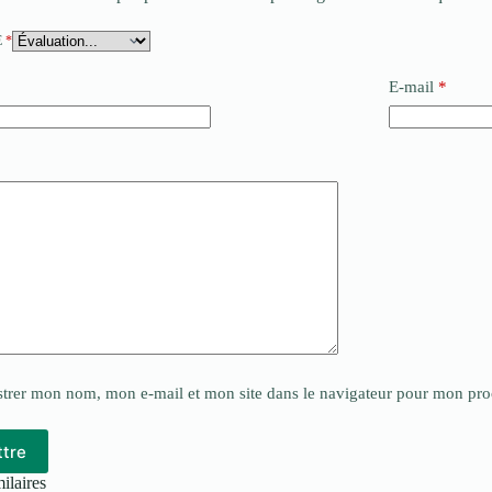
E
*
E-mail
*
*
strer mon nom, mon e-mail et mon site dans le navigateur pour mon pr
tre
ilaires