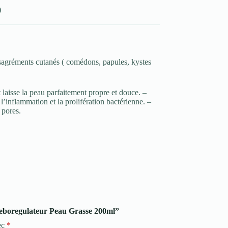
)
ésagréments cutanés ( comédons, papules, kystes
 laisse la peau parfaitement propre et douce. –
inflammation et la prolifération bactérienne. –
 pores.
 Seboregulateur Peau Grasse 200ml”
ec
*