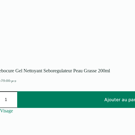
ebocure Gel Nettoyant Seboregulateur Peau Grasse 200ml
179.00
د.م.
e
e
rix
rix
itial
ctuel
ait :
t :
Ajouter au pa
د.م.179.00.
د.م.134.00.
Visage
eur