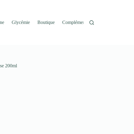
ne
Glycémie
Boutique
Complément Alimentaire
Panier
sse 200ml