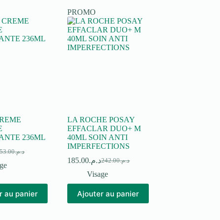
PROMO
CREME
LA ROCHE POSAY
E
EFFACLAR DUO+ M
ANTE 236ML
40ML SOIN ANTI
IMPERFECTIONS
53.00
د.م.
e
e
185.00
د.م.
242.00
د.م.
rix
rix
Le
Le
ge
itial
ctuel
prix
prix
Visage
ait :
t :
initial
actuel
était :
est :
د.م.153.00.
د.م.84.00.
r au panier
Ajouter au panier
د.م.242.00.
د.م.185.00.