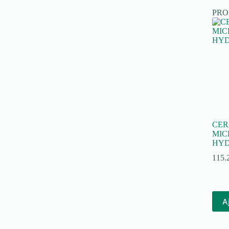
PR
CER
MIC
HYD
115.
A