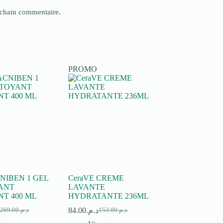
ochain commentaire.
PROMO
CNIBEN 1 GEL
CeraVE CREME
ANT
LAVANTE
NT 400 ML
HYDRATANTE 236ML
.
84.00
د.م.
269.00
د.م.
153.00
د.م.
Le
Le
Le
Le
rix
rix
prix
prix