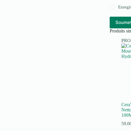
Enregi
Soumet
Produits sim
PR
Cera
Nett
100
59.0