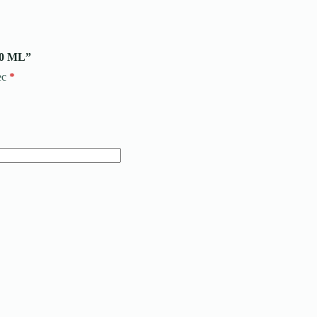
30 ML”
ec
*