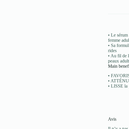
• Le sérum 
femme adul
• Sa formul
rides
• Au fil de 
peaux adult
Main benefi
• FAVORISE 
• ATTÉNUE l
• LISSE la 
Avis
Il n’y a pas