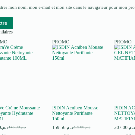
strer mon nom, mon e-mail et mon site dans le navigateur pour mon pr
tre
ilaires
OMO
PROMO
PROMO
Ve Crème Moussante
ISDIN Acniben Mousse
ISDIN A
oyante Hydratante
Nettoyante Purifiante
NETTOY
ML
150ml
MATIFIA
0
د.م.
159.56
د.م.
207.00
د.م
145.00
د.م.
215.00
د.م.
Le
Le
Le
Le
prix
prix
prix
prix
p
p