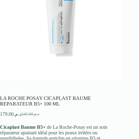
LA ROCHE POSAY CICAPLAST BAUME
REPARATEUR B5+ 100 ML
179.00
د.م.
245.00
د.م.
Le
Le
prix
prix
Cicaplast Baume B5+
de La Roche-Posay est un soin
initial
actuel
réparateur apaisant idéal pour les peaux irritées ou
était :
est :
sensibilisées. Sa formule enrichie en vitamine B5 et
د.م.245.00.
د.م.179.00.