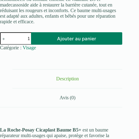
madecassoside aide à restaurer la barrière cutanée, tout en
réduisant les rougeurs et inconforts. Ce baume multi-usages
est adapté aux adultes, enfants et bébés pour une réparation
rapide et efficace.
quantité
Ajouter au panier
de
LA
Catégorie :
Visage
ROCHE
POSAY
CICAPLAST
BAUME
REPARATEUR
B5+
Description
100
ML
Avis (0)
La Roche-Posay Cicaplast Baume B5+
est un baume
réparateur multi-usages qui apaise, protège et favorise la