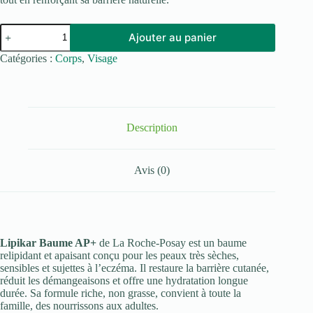
quantité
Ajouter au panier
de
LA
Catégories :
Corps
,
Visage
ROCHE-
POSAY
LIPIKAR
BAUME
AP+
400
Description
ML
Avis (0)
Lipikar Baume AP+
de La Roche-Posay est un baume
relipidant et apaisant conçu pour les peaux très sèches,
sensibles et sujettes à l’eczéma. Il restaure la barrière cutanée,
réduit les démangeaisons et offre une hydratation longue
durée. Sa formule riche, non grasse, convient à toute la
famille, des nourrissons aux adultes.