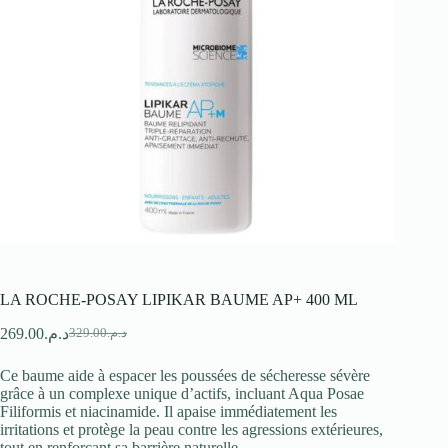
LA ROCHE-POSAY LIPIKAR BAUME AP+ 400 ML
269.00
د.م.
329.00
د.م.
Le
Le
prix
prix
Ce baume aide à espacer les poussées de sécheresse sévère
initial
actuel
grâce à un complexe unique d’actifs, incluant Aqua Posae
était :
est :
Filiformis et niacinamide. Il apaise immédiatement les
د.م.329.00.
د.م.269.00.
irritations et protège la peau contre les agressions extérieures,
tout en renforçant sa barrière naturelle.