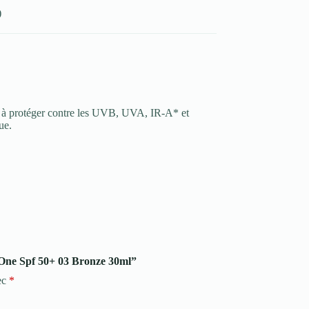
)
de à protéger contre les UVB, UVA, IR-A* et
ue.
l One Spf 50+ 03 Bronze 30ml”
ec
*