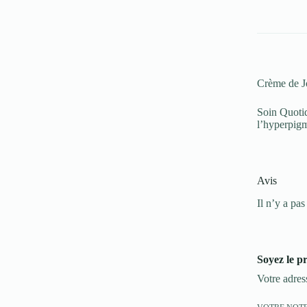
50+
03
Bronze
30ml
Crème de Jo
Soin Quotid
l’hyperpigm
Avis
Il n’y a pas
Soyez le p
Votre adres