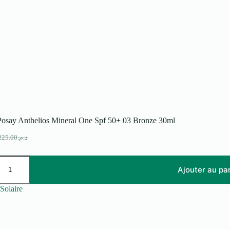
osay Anthelios Mineral One Spf 50+ 03 Bronze 30ml
225.00
د.م.
e
e
rix
rix
itial
ctuel
ait :
t :
Ajouter au pa
د.م.225.00.
د.م.166.00.
Solaire