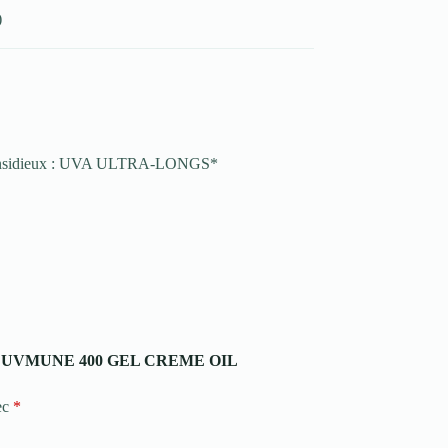
)
us insidieux : UVA ULTRA-LONGS*
LIOS UVMUNE 400 GEL CREME OIL
ec
*