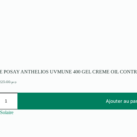
E POSAY ANTHELIOS UVMUNE 400 GEL CREME OIL CONTRO
225.00
د.م.
e
e
rix
rix
itial
ctuel
ait :
t :
Ajouter au pa
د.م.225.00.
د.م.165.00.
Solaire
OS