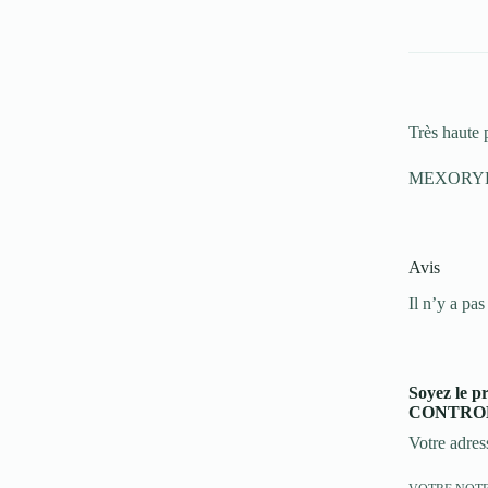
CREME
OIL
CONTROL
INVISIVLE
50
ML
Très haute 
MEXORYL400
Avis
Il n’y a pas
Soyez le
CONTROL
Votre adres