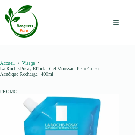
Passer
au
contenu
Accueil
Visage
La Roche-Posay Effaclar Gel Moussant Peau Grasse
Acnéique Recharge | 400ml
PROMO