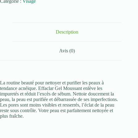
Catégorie :
Visage
Roche-
Posay
Effaclar
Gel
Moussant
Peau
Description
Grasse
Acnéique
Recharge
Avis (0)
|
400ml
La routine beauté pour nettoyer et purifier les peaux à
tendance acnéique. Effaclar Gel Moussant enlève les
impuretés et réduit l’excès de sébum. Nettoie doucement la
peau, la peau est purifiée et débarrassée de ses imperfections.
Les pores sont moins visibles et resserrés, l’éclat de la peau
reste sous contrôle. Votre peau est parfaitement nettoyée et
plus fraîche.