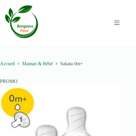
Passer
au
contenu
Accueil
Maman & Bébé
Sakata 0m+
PROMO