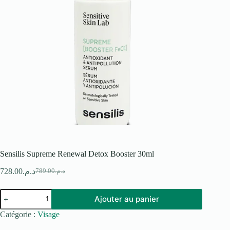
Sensilis Supreme Renewal Detox Booster 30ml
728.00
د.م.
789.00
د.م.
Le
Le
prix
prix
quantité
initial
actuel
Ajouter au panier
de
était :
est :
Sensilis
د.م.789.00.
د.م.728.00.
Catégorie :
Visage
Supreme
Renewal