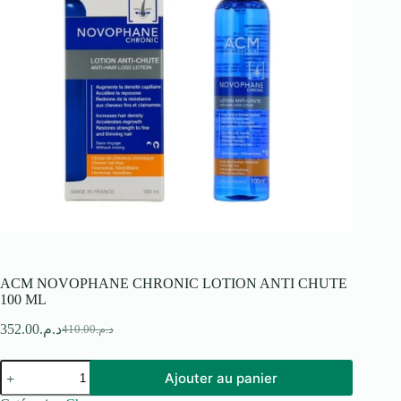
ACM NOVOPHANE CHRONIC LOTION ANTI CHUTE
100 ML
352.00
د.م.
410.00
د.م.
Le
Le
prix
prix
quantité
initial
actuel
Ajouter au panier
de
était :
est :
ACM
د.م.410.00.
د.م.352.00.