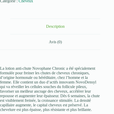
Catégorie :
Cheveux
NOVOPHANE
CHRONIC
LOTION
ANTI
CHUTE
100
Description
ML
Avis (0)
La lotion anti-chute Novophane Chronic a été spécialement
formulée pour freiner les chutes de cheveux chroniques,
d’origine hormonale ou héréditaire, chez l’homme et la
femme. Elle contient un duo d‘actifs innovants NovoDensyl
qui va réveiller les cellules souches du follicule pileux,
favoriser un meilleur ancrage des cheveux, accélérer leur
repousse et augmenter leur épaisseur. Dès 6 semaines, la chute
est visiblement freinée, la croissance stimulée. La densité
capillaire augmente, le capital cheveux est préservé. La
chevelure est plus épaisse, plus résistante et plus brillante.