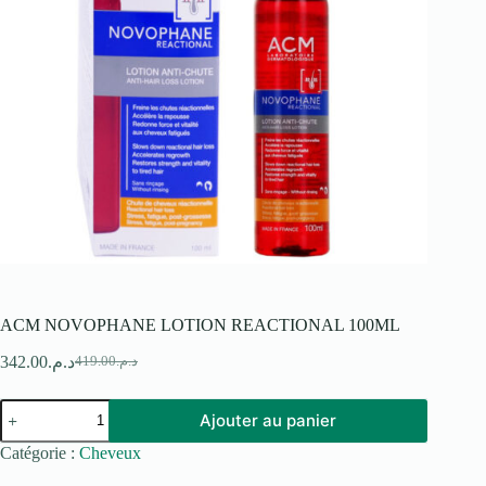
ACM NOVOPHANE LOTION REACTIONAL 100ML
342.00
د.م.
419.00
د.م.
Le
Le
prix
prix
quantité
initial
actuel
Ajouter au panier
de
était :
est :
ACM
د.م.419.00.
د.م.342.00.
Catégorie :
Cheveux
NOVOPHANE
LOTION