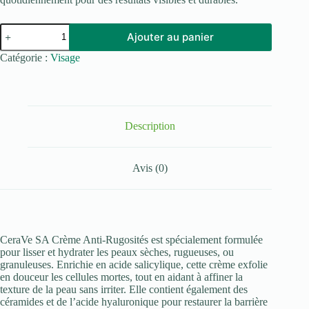
quantité
Ajouter au panier
de
CeraVe
Catégorie :
Visage
SA
CREME
ANTI
RUGOSITES
177ML
Description
Avis (0)
CeraVe SA Crème Anti-Rugosités est spécialement formulée
pour lisser et hydrater les peaux sèches, rugueuses, ou
granuleuses. Enrichie en acide salicylique, cette crème exfolie
en douceur les cellules mortes, tout en aidant à affiner la
texture de la peau sans irriter. Elle contient également des
céramides et de l’acide hyaluronique pour restaurer la barrière