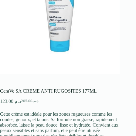
CeraVe SA CREME ANTI RUGOSITES 177ML
123.00
د.م.
205.00
د.م.
Le
Le
prix
prix
Cette crème est idéale pour les zones rugueuses comme les
initial
actuel
coudes, genoux, et talons. Sa formule non grasse, rapidement
était :
est :
absorbée, laisse la peau douce, lisse et hydratée. Convient aux
د.م.205.00.
د.م.123.00.
peaux sensibles et sans parfum, elle peut être utilisée
quotidiennement pour des résultats visibles et durables.