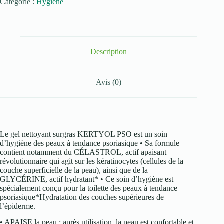
Catégorie :
Hygiène
Gel
Nettoyant
Surgras
Gel
surgras
Kertyol
Description
PSO
400
ml
Avis (0)
Le gel nettoyant surgras KERTYOL PSO est un soin
d’hygiène des peaux à tendance psoriasique • Sa formule
contient notamment du CÉLASTROL, actif apaisant
révolutionnaire qui agit sur les kératinocytes (cellules de la
couche superficielle de la peau), ainsi que de la
GLYCÉRINE, actif hydratant* • Ce soin d’hygiène est
spécialement conçu pour la toilette des peaux à tendance
psoriasique*Hydratation des couches supérieures de
l’épiderme.
• APAISE la peau : après utilisation, la peau est confortable et