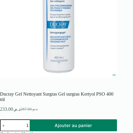
Ducray Gel Nettoyant Surgras Gel surgras Kertyol PSO 400
ml
233.00
د.م.
287.00
د.م.
Le
Le
prix
prix
quantité
initial
actuel
Ajouter au panier
de
était :
est :
Ducray
د.م.287.00.
د.م.233.00.