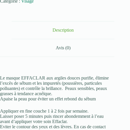
Catégorie :
Visage
ROCHE-
POSAY
EFFACLAR
MASQUE
SEBO-
REGULATEUR
Description
100ml
Avis (0)
Le masque EFFACLAR aux argiles douces purifie, élimine
l’excès de sébum et les impuretés (poussières, particules
polluantes) et contrôle la brillance. Peaux sensibles, peaux
grasses à tendance acnéïque.
Apaise la peau pour éviter un effet rebond du sébum
Appliquer en fine couche 1 à 2 fois par semaine.
Laisser poser 5 minutes puis rincer abondemment à l’eau
avant d’appliquer votre soin Effaclar.
Eviter le contour des yeux et des lèvres. En cas de contact