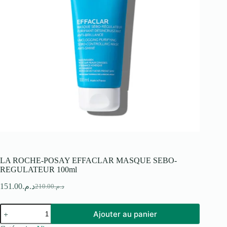
LA ROCHE-POSAY EFFACLAR MASQUE SEBO-
REGULATEUR 100ml
151.00
د.م.
210.00
د.م.
Le
Le
prix
prix
quantité
initial
actuel
Ajouter au panier
de
était :
est :
LA
د.م.210.00.
د.م.151.00.