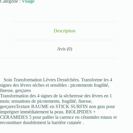
Catégorie :
Visage
ROCHE-
POSAY
NUTRITIC
STICK
LEVRES
4,7ml
Description
Soin
Transformation
Lèvres
Avis (0)
Déssèchées
Soin Transformation Lèvres Desséchées. Transforme les 4
signes des lèvres sèches et sensibles : picotements fragilité,
finesse, gerçures
Transformation des 4 signes de la sècheresse des lèvres en 1
mois: sensations de picotements, fragilité, finesse,
gerçuresTexture BAUME en STICK SURFIN non gras pour
imprégner immédiatement la peau. BIOLIPIDES +
CERAMIDES 5 pour pallier la carence en céramides totaux et
reconstituer durablement la barrière cutanée .