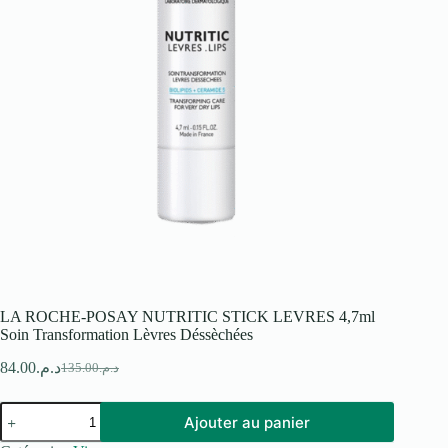
LA ROCHE-POSAY NUTRITIC STICK LEVRES 4,7ml
Soin Transformation Lèvres Déssèchées
84.00
د.م.
135.00
د.م.
Le
Le
prix
prix
quantité
initial
actuel
Ajouter au panier
de
était :
est :
LA
د.م.135.00.
د.م.84.00.