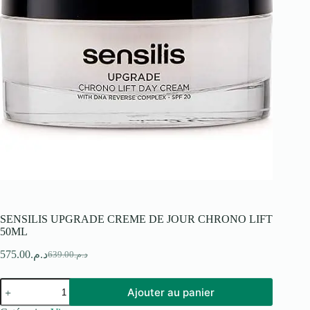
SENSILIS UPGRADE CREME DE JOUR CHRONO LIFT
50ML
575.00
د.م.
639.00
د.م.
Le
Le
prix
prix
quantité
initial
actuel
Ajouter au panier
de
était :
est :
SENSILIS
د.م.639.00.
د.م.575.00.