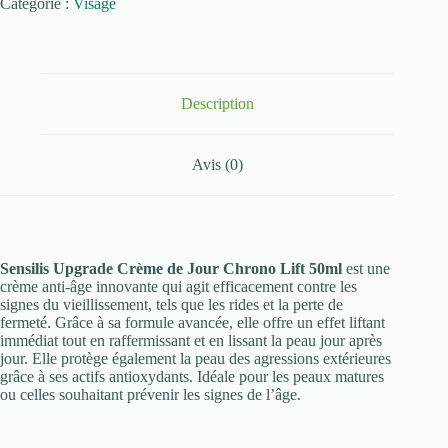
Catégorie :
Visage
UPGRADE
CREME
DE
JOUR
CHRONO
LIFT
Description
50ML
Avis (0)
Sensilis Upgrade Crème de Jour Chrono Lift 50ml
est une
crème anti-âge innovante qui agit efficacement contre les
signes du vieillissement, tels que les rides et la perte de
fermeté. Grâce à sa formule avancée, elle offre un effet liftant
immédiat tout en raffermissant et en lissant la peau jour après
jour. Elle protège également la peau des agressions extérieures
grâce à ses actifs antioxydants. Idéale pour les peaux matures
ou celles souhaitant prévenir les signes de l’âge.